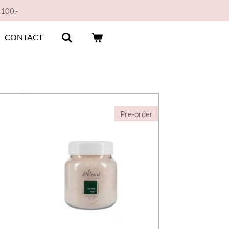
€100,-
CONTACT
Pre-order