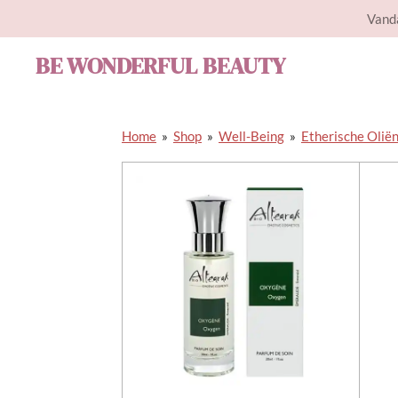
Vanda
Ga
direct
BE WONDERFUL BEAUTY
naar
de
hoofdinhoud
Home
»
Shop
»
Well-Being
»
Etherische Olië