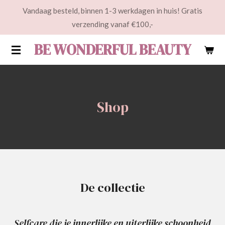
Vandaag besteld, binnen 1-3 werkdagen in huis! Gratis
Ga
verzending vanaf €100,-
direct
naar
BE WONDERFUL BEAUTY
de
hoofdinhoud
Shop
De collectie
Selfcare die je innerlijke en uiterlijke schoonheid