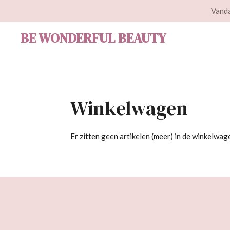
Vanda
Ga
direct
BE WONDERFUL BEAUTY
naar
de
hoofdinhoud
Winkelwagen
Er zitten geen artikelen (meer) in de winkelwag