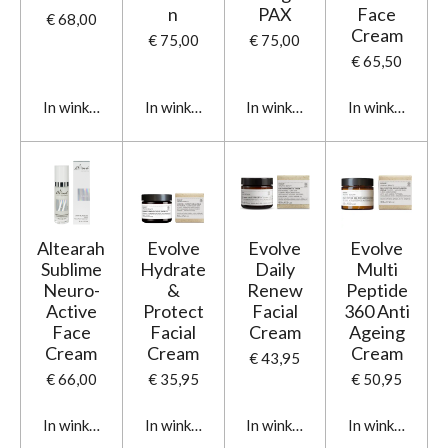
n
PAX
Face
€ 68,00
Cream
€ 75,00
€ 75,00
€ 65,50
In winkelwagen
In winkelwagen
In winkelwagen
In winkelwage
Altearah
Evolve
Evolve
Evolve
Sublime
Hydrate
Daily
Multi
Neuro-
&
Renew
Peptide
Active
Protect
Facial
360 Anti
Face
Facial
Cream
Ageing
Cream
Cream
Cream
€ 43,95
€ 66,00
€ 35,95
€ 50,95
In winkelwagen
In winkelwagen
In winkelwagen
In winkelwage