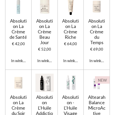
Absoluti
Absoluti
Absoluti
Absoluti
on La
on La
on La
on La
Crème
Crème
Crème
Crème
de Santé
Beau
Riche
du
Jour
Temps
€ 42,00
€ 64,00
€ 52,00
€ 69,00
In winkelwagen
In winkelwagen
In winkelwagen
In winkelwage
NEW
Absoluti
Absoluti
Absoluti
Altearah
on La
on
on -
Balance
Crème
L'Huile
L'Huile
MicroAc
du Soir
Addictio
Visage
tive