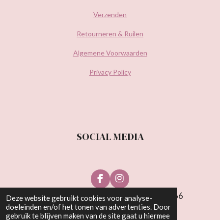
Verzenden
Retourneren & Ruilen
Algemene Voorwaarden
Privacy Policy
SOCIAL MEDIA
F
I
a
n
© Be Wonderful Beauty 2021 | KvK: 81538766
Deze website gebruikt cookies voor analyse-
c
s
doeleinden en/of het tonen van advertenties. Door
e
t
gebruik te blijven maken van de site gaat u hiermee
b
a