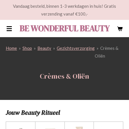
Vandaag besteld, binnen 1-3 werkdagen in huis! Gratis
Ga
verzending vanaf €100,-
direct
naar
BE WONDERFUL BEAUTY
de
hoofdinhoud
Home
»
Shop
»
Beauty
»
Gezichtsverzorging
»
Crèmes &
Oliën
Crèmes & Oliën
Jouw Beauty Ritueel