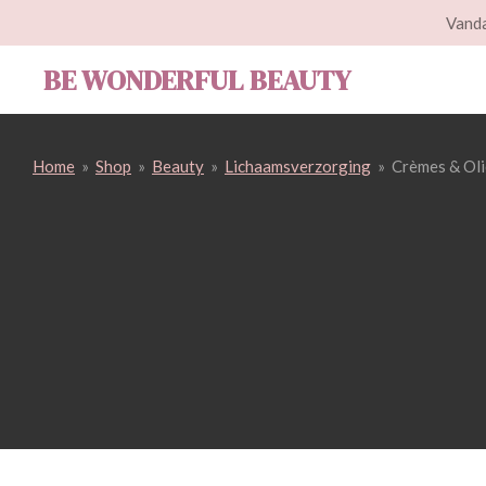
Vanda
Ga
direct
BE WONDERFUL BEAUTY
naar
de
hoofdinhoud
Home
»
Shop
»
Beauty
»
Lichaamsverzorging
»
Crèmes & Ol