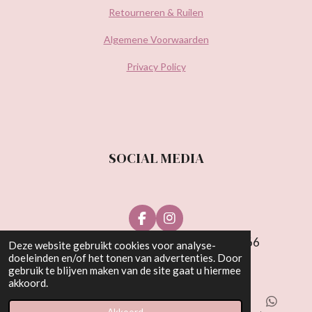
Retourneren & Ruilen
Algemene Voorwaarden
Privacy Policy
SOCIAL MEDIA
F
I
a
n
© Be Wonderful Beauty 2021 | KvK: 81538766
Deze website gebruikt cookies voor analyse-
c
s
doeleinden en/of het tonen van advertenties. Door
e
t
gebruik te blijven maken van de site gaat u hiermee
b
a
akkoord.
o
g
o
r
k
a