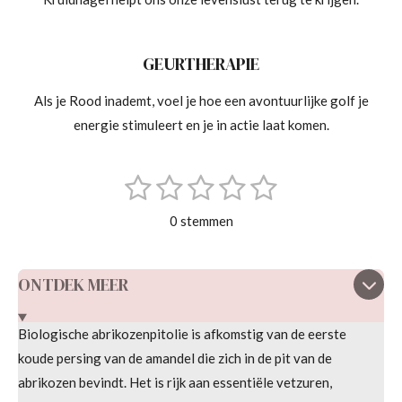
GEURTHERAPIE
Als je Rood inademt, voel je hoe een avontuurlijke golf je
energie stimuleert en je in actie laat komen.
1
2
3
4
5
S
R
t
s
s
s
s
s
a
e
0 stemmen
m
t
t
t
t
t
t
m
i
e
e
e
e
e
e
n
ONTDEK MEER
n
r
r
r
r
r
g
r
r
r
r
:
Biologische abrikozenpitolie is afkomstig van de eerste
e
e
e
e
0
koude persing van de amandel die zich in de pit van de
s
n
n
n
n
abrikozen bevindt. Het is rijk aan essentiële vetzuren,