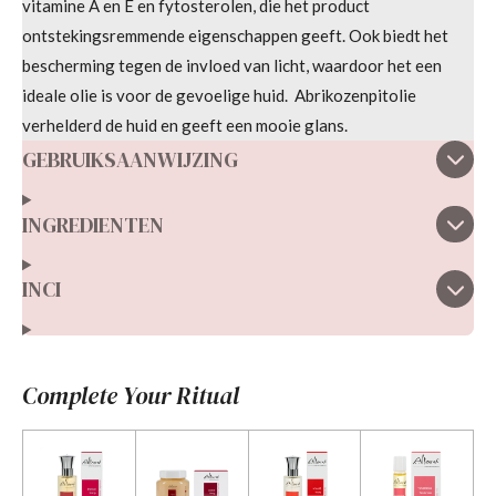
t
vitamine A en E en fytosterolen, die het product
e
ontstekingsremmende eigenschappen geeft. Ook biedt het
r
bescherming tegen de invloed van licht, waardoor het een
r
ideale olie is voor de gevoelige huid.
Abrikozenpitolie
e
verhelderd de huid en geeft een mooie glans.
n
GEBRUIKSAANWIJZING
INGREDIENTEN
INCI
Complete Your Ritual