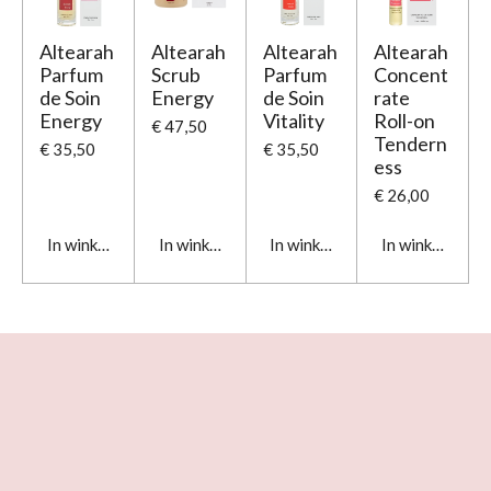
Altearah
Altearah
Altearah
Altearah
Parfum
Scrub
Parfum
Concent
de Soin
Energy
de Soin
rate
Energy
Vitality
Roll-on
€ 47,50
Tendern
€ 35,50
€ 35,50
ess
€ 26,00
In winkelwagen
In winkelwagen
In winkelwagen
In winkelwage