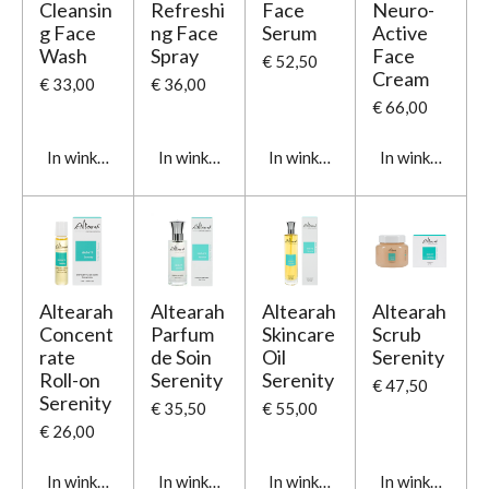
Cleansin
Refreshi
Face
Neuro-
g Face
ng Face
Serum
Active
Wash
Spray
Face
€ 52,50
Cream
€ 33,00
€ 36,00
€ 66,00
In winkelwagen
In winkelwagen
In winkelwagen
In winkelwage
Altearah
Altearah
Altearah
Altearah
Concent
Parfum
Skincare
Scrub
rate
de Soin
Oil
Serenity
Roll-on
Serenity
Serenity
€ 47,50
Serenity
€ 35,50
€ 55,00
€ 26,00
In winkelwagen
In winkelwagen
In winkelwagen
In winkelwage