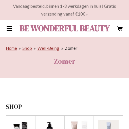
Vandaag besteld, binnen 1-3 werkdagen in huis! Gratis
Ga
verzending vanaf €100,-
direct
naar
BE WONDERFUL BEAUTY
de
hoofdinhoud
Home
»
Shop
»
Well-Being
»
Zomer
Zomer
SHOP