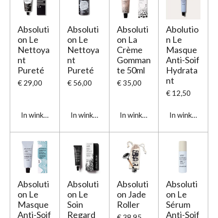
Absoluti
Absoluti
Absoluti
Abolutio
on Le
on Le
on La
n Le
Nettoya
Nettoya
Crème
Masque
nt
nt
Gomman
Anti-Soif
Pureté
Pureté
te 50ml
Hydrata
nt
€ 29,00
€ 56,00
€ 35,00
€ 12,50
In winkelwagen
In winkelwagen
In winkelwagen
In winkelwage
Absoluti
Absoluti
Absoluti
Absoluti
on Le
on Le
on Jade
on Le
Masque
Soin
Roller
Sérum
Anti-Soif
Regard
Anti-Soif
€ 38,95