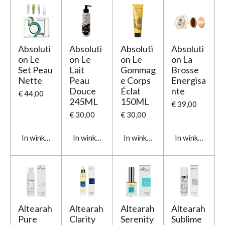
Absoluti
Absoluti
Absoluti
Absoluti
on Le
on Le
on Le
on La
Set Peau
Lait
Gommag
Brosse
Nette
Peau
e Corps
Energisa
Douce
Éclat
nte
€ 44,00
245ML
150ML
€ 39,00
€ 30,00
€ 30,00
In winkelwagen
In winkelwagen
In winkelwagen
In winkelwage
Altearah
Altearah
Altearah
Altearah
Pure
Clarity
Serenity
Sublime