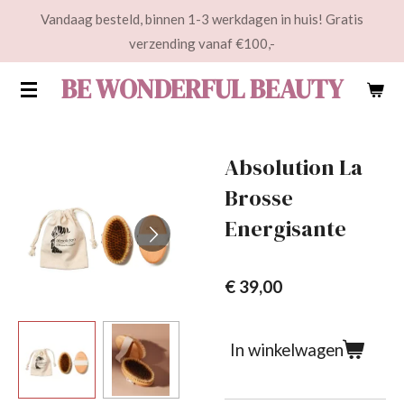
Vandaag besteld, binnen 1-3 werkdagen in huis! Gratis
Ga
verzending vanaf €100,-
direct
naar
BE WONDERFUL BEAUTY
de
hoofdinhoud
Absolution La
Brosse
Energisante
€ 39,00
In winkelwagen