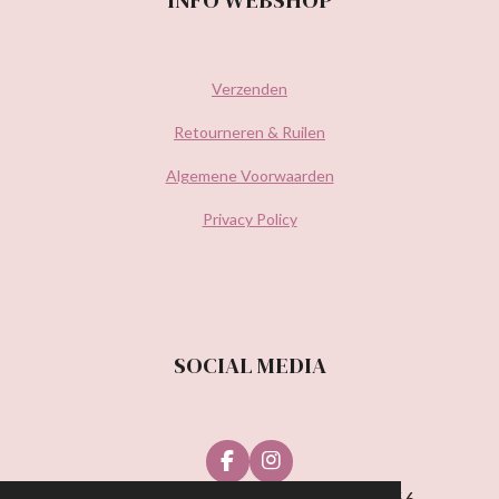
Verzenden
Retourneren & Ruilen
Algemene Voorwaarden
Privacy Policy
SOCIAL MEDIA
F
I
a
n