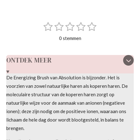
e
e
h
e
l
e
a
l
e
l
r
e
n
e
n
1
2
3
4
5
S
R
t
s
s
s
s
s
a
e
0 stemmen
m
t
t
t
t
t
t
m
i
e
e
e
e
e
e
n
ONTDEK MEER
n
r
r
r
r
r
g
r
r
r
r
:
De Energizing Brush van Absolution is bijzonder. Het is
e
e
e
e
0
voorzien van zowel natuurlijke haren als koperen haren. De
s
n
n
n
n
moleculaire structuur van de koperen haren zorgt op
t
natuurlijke wijze voor de aanmaak van anionen (negatieve
e
ionen); deze zijn nodig om de positieve ionen, waaraan ons
r
lichaam de hele dag door wordt blootgesteld, in balans te
r
brengen.
e