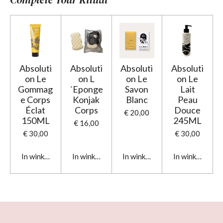
Absoluti
Absoluti
Absoluti
Absoluti
on Le
on L
on Le
on Le
Gommag
´Eponge
Savon
Lait
e Corps
Konjak
Blanc
Peau
Éclat
Corps
Douce
€ 20,00
150ML
245ML
€ 16,00
€ 30,00
€ 30,00
In winkelwagen
In winkelwagen
In winkelwagen
In winkelwage