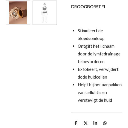
DROOGBORSTEL
Stimuleert de
bloedsomloop
Ontgift het lichaam
door de lymfedrainage
te bevorderen
Exfolieert, verwijdert
dode huidcellen
Helpt bij het aanpakken
van cellulitis en
verstevigt de huid
D
D
S
D