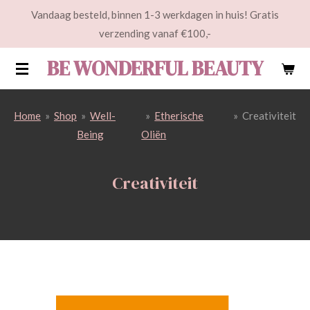
Vandaag besteld, binnen 1-3 werkdagen in huis! Gratis
Ga
verzending vanaf €100,-
direct
naar
BE WONDERFUL BEAUTY
de
hoofdinhoud
Home
»
Shop
»
Well-
»
Etherische
»
Creativiteit
Being
Oliën
Creativiteit