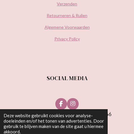
Verzenden
Retourneren & Ruilen
Algemene Voorwaarden
Privacy Policy
SOCIAL MEDIA
F
I
a
n
© Be Wonderful Beauty 2021 | KvK: 81538766
Deze website gebruikt cookies voor analyse-
c
s
doeleinden en/of het tonen van advertenties. Door
e
t
gebruik te blijven maken van de site gaat u hiermee
b
a
akkoord.
o
g