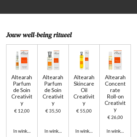
Jouw well-being ritueel
Altearah
Altearah
Altearah
Altearah
Parfum
Parfum
Skincare
Concent
de Soin
de Soin
Oil
rate
Creativit
Creativit
Creativit
Roll-on
y
y
y
Creativit
y
€ 12,00
€ 35,50
€ 55,00
€ 26,00
In winkelwagen
In winkelwagen
In winkelwagen
In winkelwage