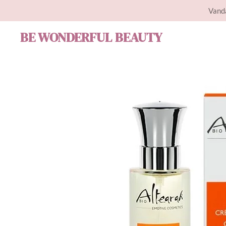
Vanda
Ga
direct
BE WONDERFUL BEAUTY
naar
de
hoofdinhoud