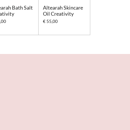
earah Bath Salt
Altearah Skincare
ativity
Oil Creativity
,00
€ 55,00