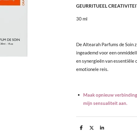
GEURRITUEEL CREATIVITEI
30 ml
De Altearah Parfums de Soin z
ingeademd voor een onmiddellij
en synergieën van essentiële o
emotionele reis.
Maak opnieuw verbinding 
mijn sensualiteit aan.
D
D
S
e
e
h