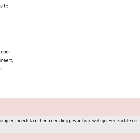
s te
n door
lmeert,
ht.
ing en innerlijk rust een een diep gevoel van welzijn. Een zachte rei