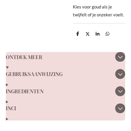
Kies voor goud als je
twijfelt of
je onzeker voelt.
D
D
S
D
e
e
h
e
l
e
a
l
e
l
r
e
n
e
n
ONTDEK MEER
GEBRUIKSAANWIJZING
INGREDIENTEN
INCI