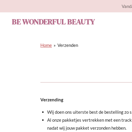
Vanda
Ga
direct
BE WONDERFUL BEAUTY
naar
de
hoofdinhoud
Home
»
Verzenden
Verzending
Wij doen ons uiterste best de bestelling z
Al onze pakketjes vertrekken met een track 
nadat wij jouw pakket verzonden hebben.