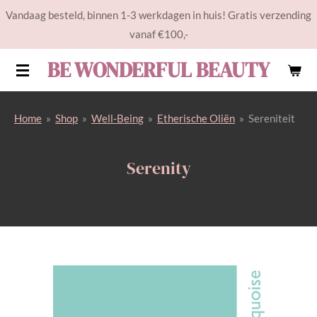
Vandaag besteld, binnen 1-3 werkdagen in huis! Gratis verzending
Ga
vanaf €100,-
direct
naar
BE WONDERFUL BEAUTY
de
hoofdinhoud
Home
»
Shop
»
Well-Being
»
Etherische Oliën
»
Sereniteit
Serenity