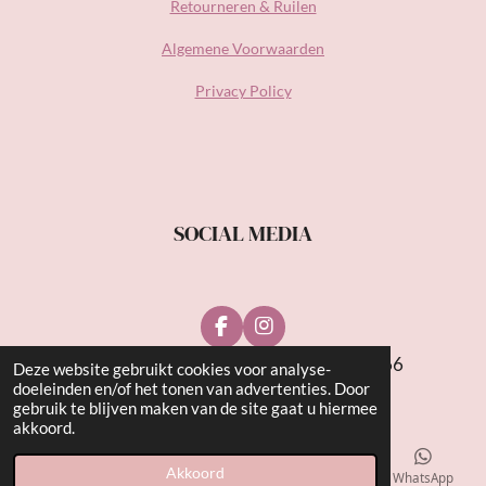
Retourneren & Ruilen
Algemene Voorwaarden
Privacy Policy
SOCIAL MEDIA
F
I
a
n
© Be Wonderful Beauty 2021 | KvK: 81538766
Deze website gebruikt cookies voor analyse-
c
s
doeleinden en/of het tonen van advertenties. Door
e
t
gebruik te blijven maken van de site gaat u hiermee
b
a
akkoord.
o
g
o
r
k
a
Akkoord
E-mailadres
Telefoonnummer
Kaart
WhatsApp