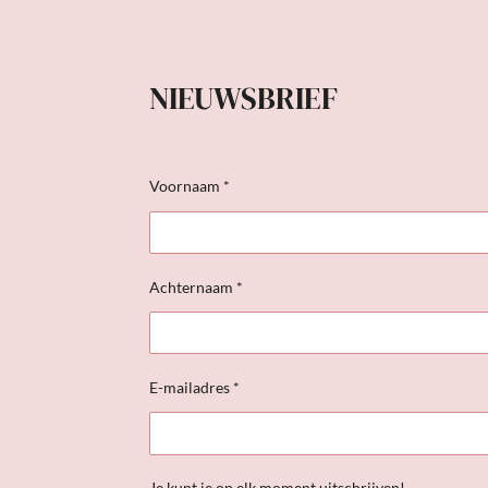
NIEUWSBRIEF
Voornaam *
Achternaam *
E-mailadres *
Je kunt je op elk moment uitschrijven!