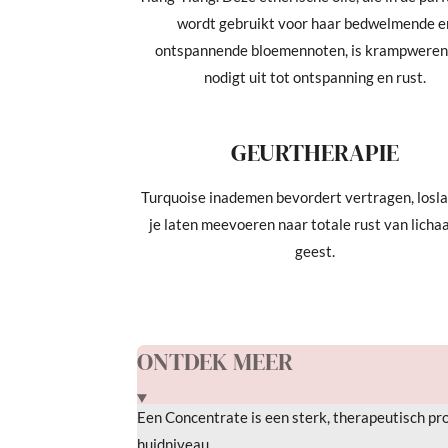
wordt gebruikt voor haar bedwelmende e
ontspannende bloemennoten, is krampweren
nodigt uit tot ontspanning en rust.
GEURTHERAPIE
Turquoise
in
ademen
bevordert
vertragen, losl
je laten meevoeren
naar
totale rust van lich
geest.
ONTDEK MEER
Een
Concentrate
is een
sterk
, therapeutisch pr
huidniveau.