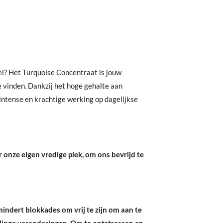
eel? Het Turquoise Concentraat is jouw
e vinden.
Dankzij het hoge gehalte aan
 intense en krachtige werking op dagelijkse
 onze eigen vredige plek, om ons bevrijd te
indert blokkades om vrij te zijn om aan te
linge veranderingen. Om te ontstressen en