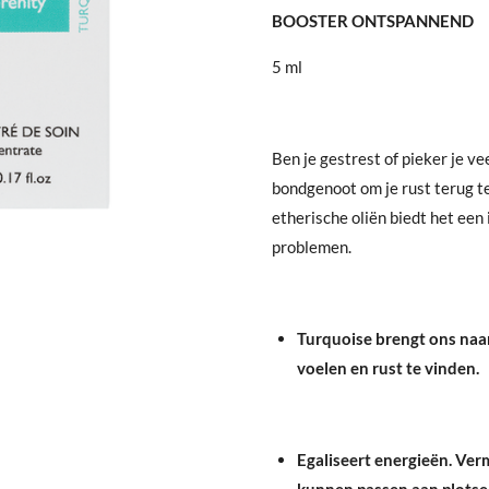
BOOSTER ONTSPANNEND
5 ml
Ben je gestrest of pieker je v
bondgenoot om je rust terug t
etherische oliën biedt het een
problemen.
Turquoise brengt ons naar
voelen en rust te vinden.
Egaliseert energieën. Verm
kunnen passen aan plotse