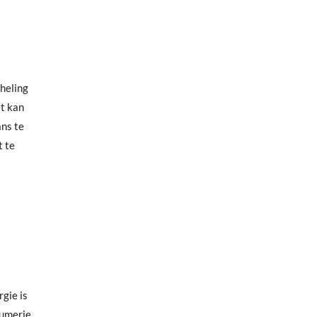
 heling
et kan
ans te
t te
rgie is
fumerie