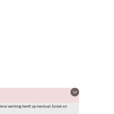
sieve werking he
eft
op
mentaal, fysiek en