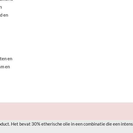
n
d en
aten en
aam en
oduct. Het bevat 30% etherische olie in een combinatie die een
inten