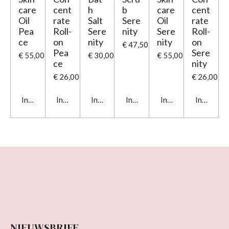
care
cent
h
b
care
cent
Oil
rate
Salt
Sere
Oil
rate
Pea
Roll-
Sere
nity
Sere
Roll-
ce
on
nity
nity
on
€ 47,50
Pea
Sere
€ 55,00
€ 30,00
€ 55,00
ce
nity
€ 26,00
€ 26,00
In winkelwagen
In winkelwagen
In winkelwagen
In winkelwagen
In winkelwagen
In winkel
NIEUWSBRIEF