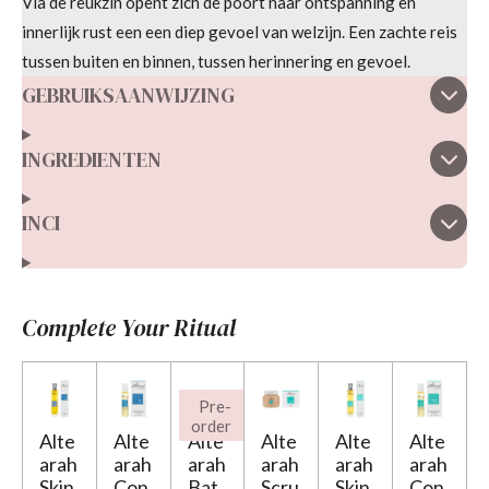
Via de reukzin opent zich de poort naar ontspanning en
innerlijk rust een een diep gevoel van welzijn. Een zachte reis
tussen buiten en binnen, tussen herinnering en gevoel.
GEBRUIKSAANWIJZING
INGREDIENTEN
INCI
Complete Your Ritual
Pre-
order
Alte
Alte
Alte
Alte
Alte
Alte
arah
arah
arah
arah
arah
arah
Skin
Con
Bat
Scru
Skin
Con