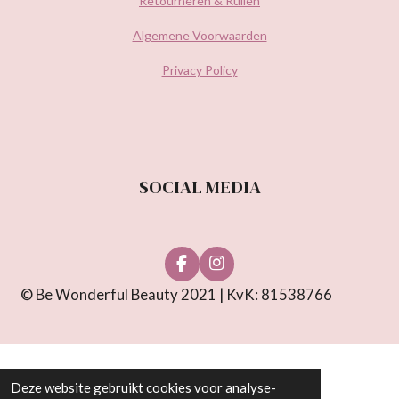
Retourneren & Ruilen
Algemene Voorwaarden
Privacy Policy
SOCIAL MEDIA
F
I
a
n
© Be Wonderful Beauty 2021 | KvK: 81538766
c
s
e
t
b
a
o
g
o
r
k
a
Deze website gebruikt cookies voor analyse-
m