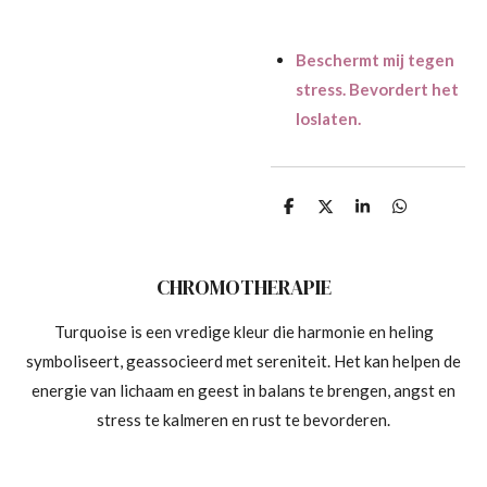
Beschermt mij tegen
stress. Bevordert het
loslaten.
D
D
S
D
e
e
h
e
l
e
a
l
e
l
r
e
n
e
n
CHROMOTHERAPIE
Turquoise is een vredige kleur die harmonie en heling
symboliseert, geassocieerd met sereniteit. Het kan helpen de
energie van lichaam en geest in balans te brengen, angst en
stress te kalmeren en rust te bevorderen.