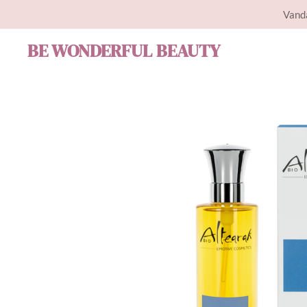
Vanda
Ga
direct
BE WONDERFUL BEAUTY
naar
de
hoofdinhoud