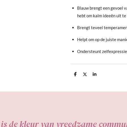
Blauw brengt een gevoel va
heb
t
om kalm ideeën uit te
Brengt teveel temperament
Helpt om op de j
uiste mani
Ondersteunt zelfexpressie
D
D
S
e
e
h
l
e
a
e
l
r
n
e
is de kleur van vreedzame commu