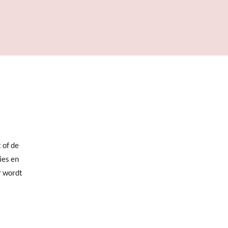
 of de
ies en
r wordt