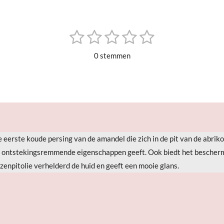
1
2
3
4
5
S
t
s
s
s
s
s
e
0 stemmen
m
t
t
t
t
t
m
e
e
e
e
e
e
n
r
r
r
r
r
r
r
r
r
e
e
e
e
 eerste koude persing van de amandel die zich in de pit van de abriko
n
n
n
n
ct ontstekingsremmende eigenschappen geeft. Ook biedt het bescherm
zenpitolie verhelderd de huid en geeft een mooie glans.