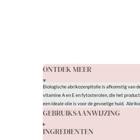
R
a
t
i
n
g
ONTDEK MEER
:
0
Biologische abrikozenpitolie is afkomstig van de
s
vitamine A en E en fytosterolen, die het produ
t
een ideale olie is voor de gevoelige huid.
Abriko
e
GEBRUIKSAANWIJZING
r
r
INGREDIENTEN
e
n