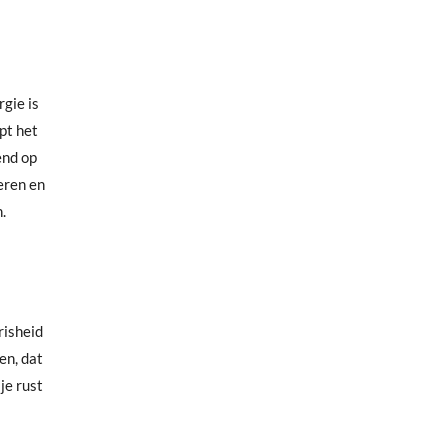
rgie is
pt het
end op
eren en
.
risheid
en, dat
je rust