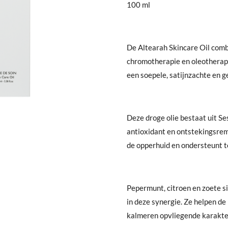
100 ml
De Altearah Skincare Oil com
chromotherapie en oleotherapi
een soepele, satijnzachte en g
Deze droge olie bestaat uit S
antioxidant en ontstekingsre
de opperhuid en ondersteunt te
Pepermunt, citroen en zoete si
in
deze synergie
. Ze helpen d
kalmeren opvliegende karakte