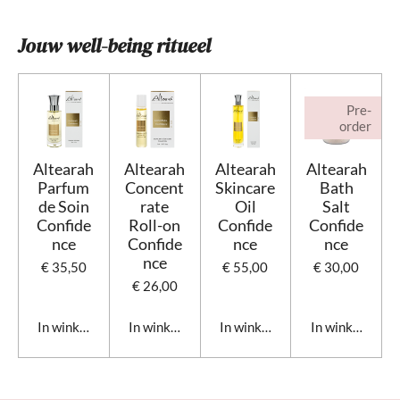
Jouw well-being ritueel
Pre-
order
Altearah
Altearah
Altearah
Altearah
Parfum
Concent
Skincare
Bath
de Soin
rate
Oil
Salt
Confide
Roll-on
Confide
Confide
nce
Confide
nce
nce
nce
€ 35,50
€ 55,00
€ 30,00
€ 26,00
In winkelwagen
In winkelwagen
In winkelwagen
In winkelwage