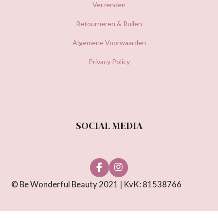
Verzenden
Retourneren & Ruilen
Algemene Voorwaarden
Privacy Policy
SOCIAL MEDIA
F
I
a
n
© Be Wonderful Beauty 2021 | KvK: 81538766
c
s
e
t
b
a
o
g