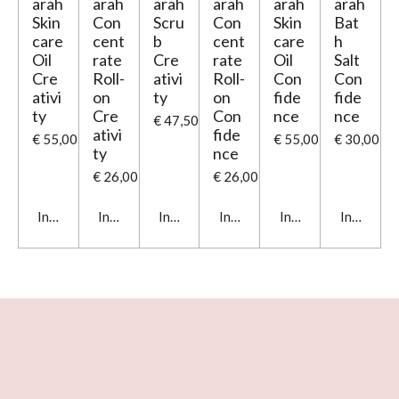
arah
arah
arah
arah
arah
arah
Skin
Con
Scru
Con
Skin
Bat
care
cent
b
cent
care
h
Oil
rate
Cre
rate
Oil
Salt
Cre
Roll-
ativi
Roll-
Con
Con
ativi
on
ty
on
fide
fide
ty
Cre
Con
nce
nce
€ 47,50
ativi
fide
€ 55,00
€ 55,00
€ 30,00
ty
nce
€ 26,00
€ 26,00
In winkelwagen
In winkelwagen
In winkelwagen
In winkelwagen
In winkelwagen
In winkel