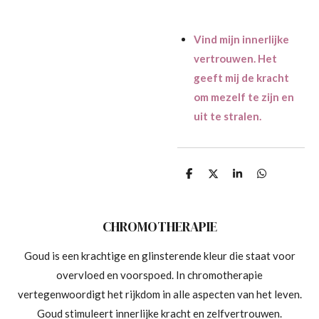
Vind mijn innerlijke
vertrouwen. Het
geeft mij de kracht
om mezelf te zijn en
uit te stralen.
D
D
S
D
e
e
h
e
l
e
a
l
e
l
r
e
n
e
n
CHROMOTHERAPIE
Goud is een krachtige en glinsterende kleur die staat voor
overvloed en voorspoed. In chromotherapie
vertegenwoordigt het rijkdom in alle aspecten van het leven.
Goud stimuleert innerlijke kracht en zelfvertrouwen.