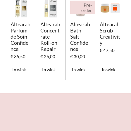
Pre-
order
Altearah
Altearah
Altearah
Altearah
Parfum
Concent
Bath
Scrub
de Soin
rate
Salt
Creativit
Confide
Roll-on
Confide
y
nce
Repair
nce
€ 47,50
€ 35,50
€ 26,00
€ 30,00
In winkelwagen
In winkelwagen
In winkelwagen
In winkelwage