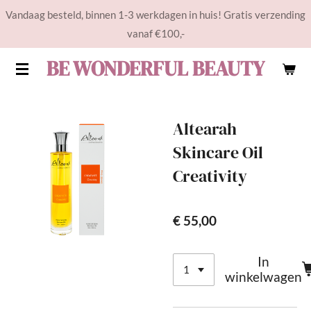
Vandaag besteld, binnen 1-3 werkdagen in huis! Gratis verzending
Ga
vanaf €100,-
direct
naar
BE WONDERFUL BEAUTY
de
hoofdinhoud
Altearah
Skincare Oil
Creativity
€ 55,00
In
winkelwagen