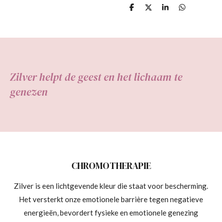
D
D
S
D
e
e
h
e
l
e
a
l
e
l
r
e
n
e
n
Zilver helpt de geest en het lichaam te
genezen
CHROMOTHERAPIE
Zilver is een lichtgevende kleur die staat voor bescherming.
Het versterkt onze emotionele barrière tegen negatieve
energieën, bevordert fysieke en emotionele genezing