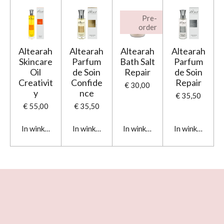
Pre-
order
Altearah
Altearah
Altearah
Altearah
Skincare
Parfum
Bath Salt
Parfum
Oil
de Soin
Repair
de Soin
Creativit
Confide
Repair
€ 30,00
y
nce
€ 35,50
€ 55,00
€ 35,50
In winkelwagen
In winkelwagen
In winkelwagen
In winkelwage