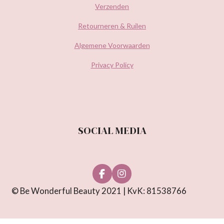
Verzenden
Retourneren & Ruilen
Algemene Voorwaarden
Privacy Policy
SOCIAL MEDIA
F
I
a
n
© Be Wonderful Beauty 2021 | KvK: 81538766
c
s
e
t
b
a
o
g