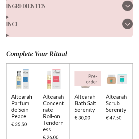
INGREDIENTEN
INCI
Complete Your Ritual
Pre-
order
Altearah
Altearah
Altearah
Altearah
Parfum
Concent
Bath Salt
Scrub
de Soin
rate
Serenity
Serenity
Peace
Roll-on
€ 30,00
€ 47,50
Tendern
€ 35,50
ess
€ 26,00