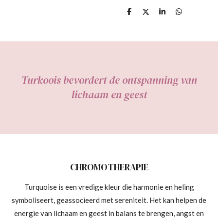
D
D
S
D
e
e
h
e
l
e
a
l
e
l
r
e
n
e
n
Turkoois bevordert de ontspanning van
lichaam en geest
CHROMOTHERAPIE
Turquoise is een vredige kleur die harmonie en heling
symboliseert, geassocieerd met sereniteit. Het kan helpen de
energie van lichaam en geest in balans te brengen, angst en