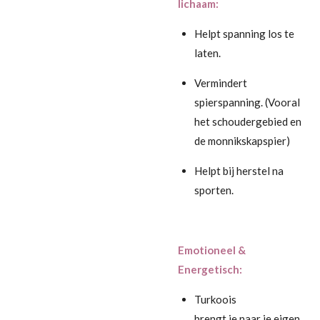
lichaam:
Helpt spanning los te
laten.
Vermindert
spierspanning. (Vooral
het schoudergebied en
de monnikskapspier)
Helpt bij herstel na
sporten.
Emotioneel &
Energetisch:
Turkoois
brengt
je
naar
je
eigen