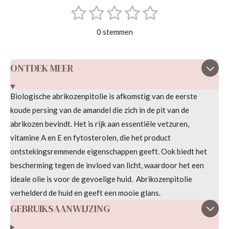
1
2
3
4
5
S
R
t
s
s
s
s
s
a
e
0 stemmen
m
t
t
t
t
t
t
m
i
e
e
e
e
e
e
n
ONTDEK MEER
n
r
r
r
r
r
g
r
r
r
r
:
Biologische abrikozenpitolie is afkomstig van de eerste
e
e
e
e
0
koude persing van de amandel die zich in de pit van de
s
n
n
n
n
abrikozen bevindt. Het is rijk aan essentiële vetzuren,
t
vitamine A en E en fytosterolen, die het product
e
ontstekingsremmende eigenschappen geeft. Ook biedt het
r
bescherming tegen de invloed van licht, waardoor het een
r
ideale olie is voor de gevoelige huid.
Abrikozenpitolie
e
verhelderd de huid en geeft een mooie glans.
n
GEBRUIKSAANWIJZING