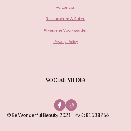
Verzenden
Retourneren & Ruilen
Algemene Voorwaarden
Privacy Policy
SOCIAL MEDIA
F
I
a
n
© Be Wonderful Beauty 2021 | KvK: 81538766
c
s
e
t
b
a