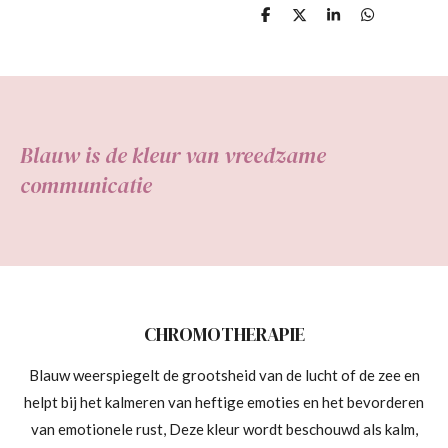
D
D
S
D
e
e
h
e
l
e
a
l
e
l
r
e
n
e
n
Blauw is de kleur van vreedzame
communicatie
CHROMOTHERAPIE
Blauw weerspiegelt de grootsheid van de lucht of de zee en
helpt bij het kalmeren van heftige emoties en het bevorderen
van emotionele rust, Deze kleur wordt beschouwd als kalm,