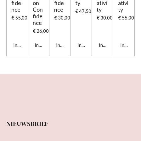
fide
on
fide
ty
ativi
ativi
nce
Con
nce
ty
ty
€ 47,50
fide
€ 55,00
€ 30,00
€ 30,00
€ 55,00
nce
€ 26,00
In winkelwagen
In winkelwagen
In winkelwagen
In winkelwagen
In winkelwagen
In winkel
NIEUWSBRIEF