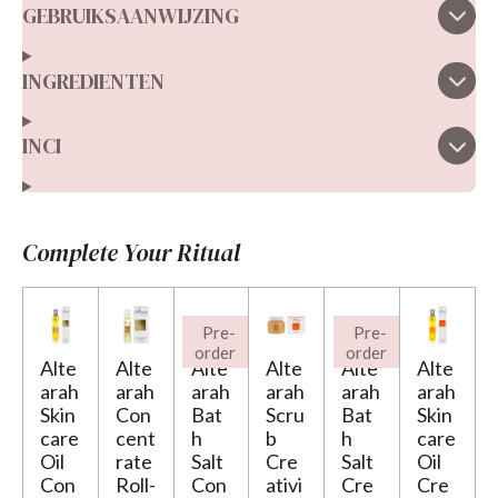
GEBRUIKSAANWIJZING
INGREDIENTEN
INCI
Complete Your Ritual
Pre-
Pre-
order
order
Alte
Alte
Alte
Alte
Alte
Alte
arah
arah
arah
arah
arah
arah
Skin
Con
Bat
Scru
Bat
Skin
care
cent
h
b
h
care
Oil
rate
Salt
Cre
Salt
Oil
Con
Roll-
Con
ativi
Cre
Cre