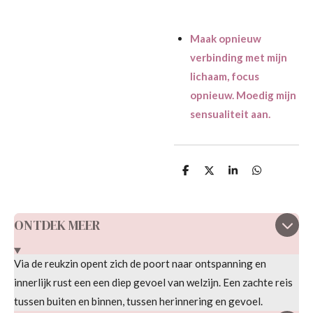
Maak opnieuw
verbinding met mijn
lichaam, focus
opnieuw. Moedig mijn
sensualiteit aan.
D
D
S
D
e
e
h
e
l
e
a
l
e
l
r
e
n
e
n
ONTDEK MEER
Via de reukzin opent zich de poort naar ontspanning en
innerlijk rust een een diep gevoel van welzijn. Een zachte reis
tussen buiten en binnen, tussen herinnering en gevoel.