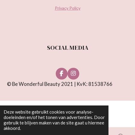
Privacy Policy
SOCIAL MEDIA
F
I
a
n
© Be Wonderful Beauty 2021 | KvK: 81538766
c
s
e
t
b
a
o
g
o
r
Deze website gebruikt cookies voor analyse-
k
a
doeleinden en/of het tonen van advertenties. Door
m
gebruik te blijven maken van de site gaat u hiermee
akkoord.