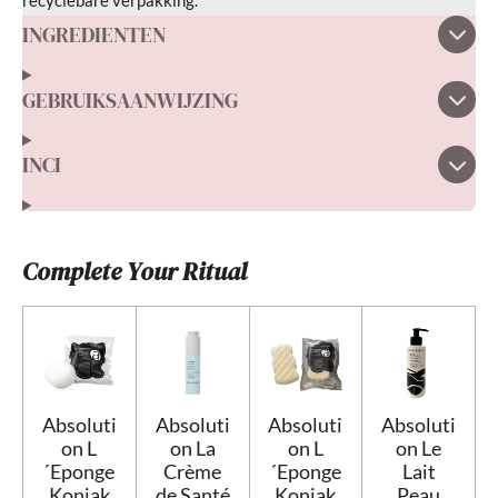
recyclebare verpakking.
e
INGREDIENTEN
r
r
GEBRUIKSAANWIJZING
e
n
INCI
Complete Your Ritual
Absoluti
Absoluti
Absoluti
Absoluti
on L
on La
on L
on Le
´Eponge
Crème
´Eponge
Lait
Konjak
de Santé
Konjak
Peau