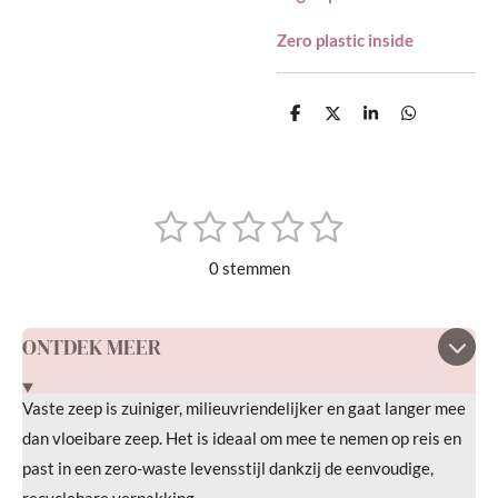
Zero plastic inside
D
D
S
D
e
e
h
e
l
e
a
l
e
l
r
e
n
e
n
1
2
3
4
5
S
R
t
s
s
s
s
s
a
e
0 stemmen
m
t
t
t
t
t
t
m
i
e
e
e
e
e
e
n
ONTDEK MEER
n
r
r
r
r
r
g
r
r
r
r
:
Vaste zeep is zuiniger, milieuvriendelijker en gaat langer mee
e
e
e
e
0
dan vloeibare zeep. Het is ideaal om mee te nemen op reis en
s
n
n
n
n
past in een zero-waste levensstijl dankzij de eenvoudige,
t