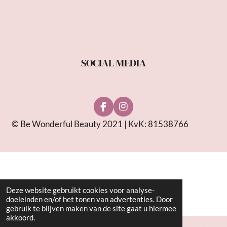
SOCIAL MEDIA
F
I
a
n
© Be Wonderful Beauty 2021 | KvK: 81538766
c
s
e
t
b
a
o
g
o
r
k
a
m
Deze website gebruikt cookies voor analyse-
doeleinden en/of het tonen van advertenties. Door
gebruik te blijven maken van de site gaat u hiermee
akkoord.