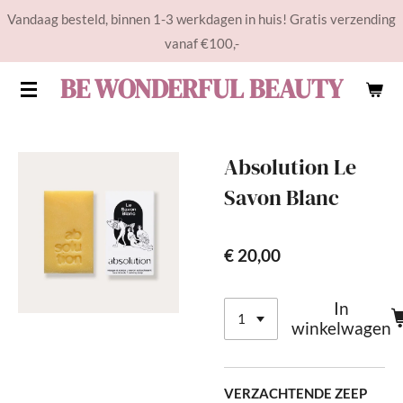
Vandaag besteld, binnen 1-3 werkdagen in huis! Gratis verzending
Ga
vanaf €100,-
direct
naar
BE WONDERFUL BEAUTY
de
hoofdinhoud
Absolution Le
Savon Blanc
€ 20,00
In
winkelwagen
VERZACHTENDE ZEEP