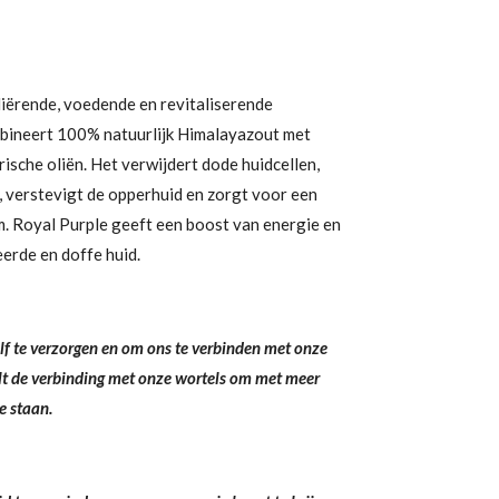
liërende, voedende en revitaliserende
bineert 100% natuurlijk Himalayazout met
ische oliën. Het verwijdert dode huidcellen,
d, verstevigt de opperhuid en zorgt voor een
m. Royal Purple geeft een b
oost van energie en
erde en doffe huid.
f te verzorgen en om ons te verbinden met onze
elt de verbinding met onze wortels om met meer
te staan.