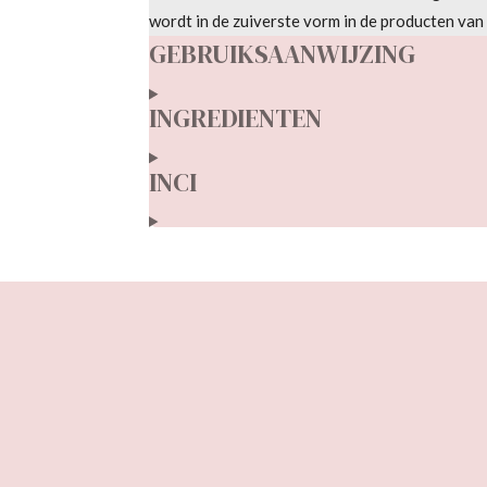
t
wordt in de zuiverste vorm in de producten
van 
e
GEBRUIKSAANWIJZING
r
r
INGREDIENTEN
e
n
INCI