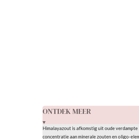
R
a
t
i
n
g
ONTDEK MEER
:
0
Himalayazout is afkomstig uit oude verdampte
s
concentratie
aan minerale zouten en oligo-ele