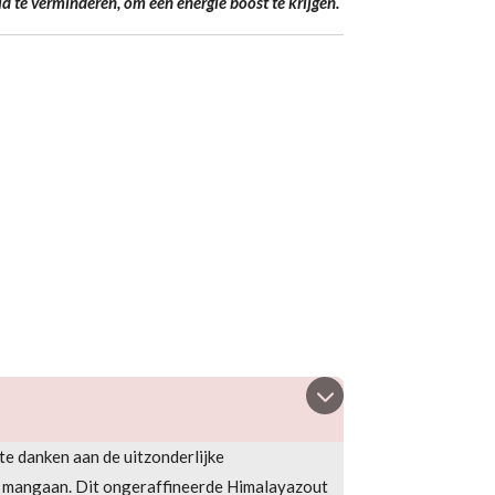
 te verminderen, om een energie boost te krijgen.
te danken aan de uitzonderlijke
en mangaan.
Dit ongeraffineerde Himalayazout