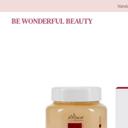
Vanda
Ga
direct
BE WONDERFUL BEAUTY
naar
de
hoofdinhoud