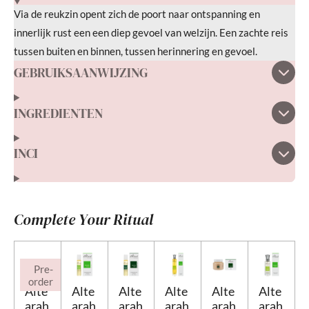
Via de reukzin opent zich de poort naar ontspanning en
innerlijk rust een een diep gevoel van welzijn. Een zachte reis
tussen buiten en binnen, tussen herinnering en gevoel.
GEBRUIKSAANWIJZING
INGREDIENTEN
INCI
Complete Your Ritual
Pre-
order
Alte
Alte
Alte
Alte
Alte
Alte
arah
arah
arah
arah
arah
arah