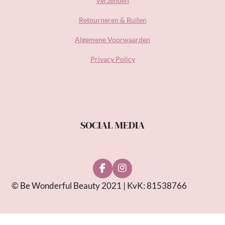
Verzenden
Retourneren & Ruilen
Algemene Voorwaarden
Privacy Policy
SOCIAL MEDIA
F
I
a
n
© Be Wonderful Beauty 2021 | KvK: 81538766
c
s
e
t
b
a
o
g