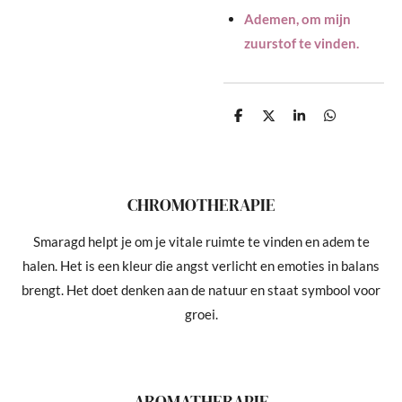
Ademen, om mijn
zuurstof te vinden.
D
D
S
D
e
e
h
e
l
e
a
l
e
l
r
e
n
e
n
CHROMOTHERAPIE
Smaragd helpt je om je vitale ruimte te vinden en adem te
halen. Het is een kleur die angst verlicht en emoties in balans
brengt. Het doet denken aan de natuur en staat symbool voor
groei.
AROMATHERAPIE