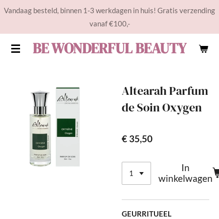
Vandaag besteld, binnen 1-3 werkdagen in huis! Gratis verzending
Ga
vanaf €100,-
direct
naar
BE WONDERFUL BEAUTY
de
hoofdinhoud
Altearah Parfum
de Soin Oxygen
€ 35,50
In
winkelwagen
GEURRITUEEL