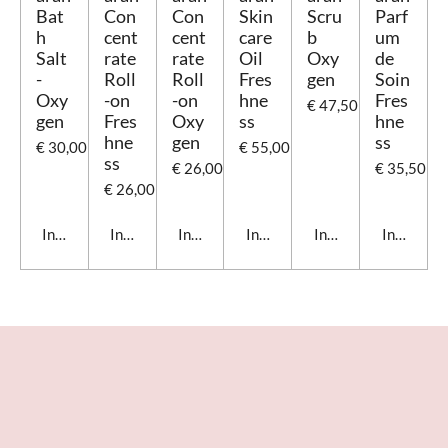
Bat
Con
Con
Skin
Scru
Parf
h
cent
cent
care
b
um
Salt
rate
rate
Oil
Oxy
de
-
Roll
Roll
Fres
gen
Soin
Oxy
-on
-on
hne
Fres
€ 47,50
gen
Fres
Oxy
ss
hne
hne
gen
ss
€ 30,00
€ 55,00
ss
€ 26,00
€ 35,50
€ 26,00
In winkelwagen
In winkelwagen
In winkelwagen
In winkelwagen
In winkelwagen
In winkel