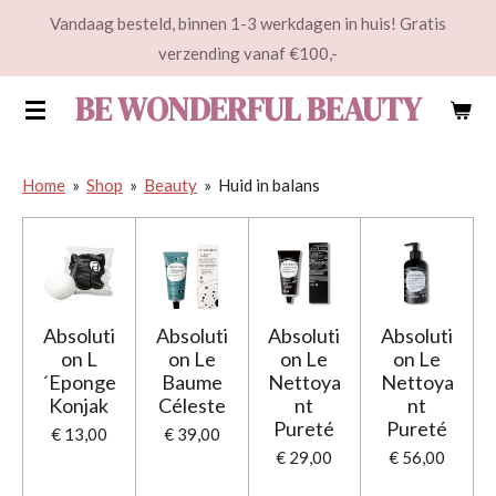
Vandaag besteld, binnen 1-3 werkdagen in huis! Gratis
Ga
verzending vanaf €100,-
direct
naar
BE WONDERFUL BEAUTY
de
hoofdinhoud
Home
»
Shop
»
Beauty
»
Huid in balans
Absoluti
Absoluti
Absoluti
Absoluti
on L
on Le
on Le
on Le
´Eponge
Baume
Nettoya
Nettoya
Konjak
Céleste
nt
nt
Pureté
Pureté
€ 13,00
€ 39,00
€ 29,00
€ 56,00