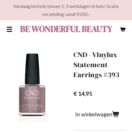
Vandaag besteld, binnen 1-3 werkdagen in huis! Gratis
Ga
verzending vanaf €100,-
direct
naar
BE WONDERFUL BEAUTY
de
hoofdinhoud
CND - VInylux
Statement
Earrings #393
€ 14,95
In winkelwagen