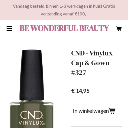
Vandaag besteld, binnen 1-3 werkdagen in huis! Gratis
Ga
verzending vanaf €100,-
direct
naar
BE WONDERFUL BEAUTY
de
hoofdinhoud
CND - Vinylux
Cap & Gown
#327
€ 14,95
In winkelwagen