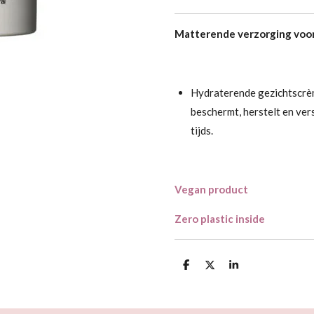
M
atterende verzorging vo
Hydraterende gezichtscrè
beschermt, herstelt en ver
tijds.
Vegan product
Zero plastic inside
D
D
S
e
e
h
l
e
a
e
l
r
n
e