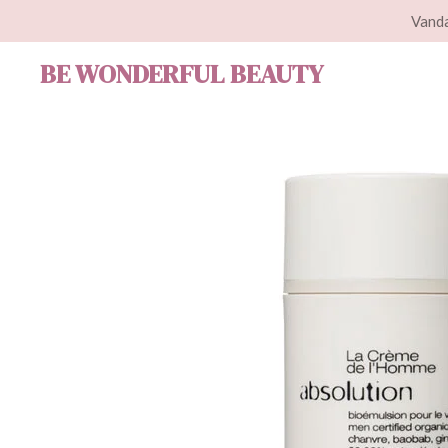
Vanda
Ga
direct
BE WONDERFUL BEAUTY
naar
de
hoofdinhoud