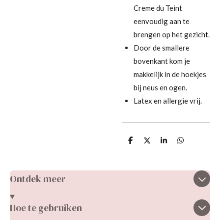
Creme du Teint
eenvoudig aan te
brengen op het gezicht.
Door de smallere
bovenkant kom je
makkelijk in de hoekjes
bij neus en ogen.
Latex en allergie vrij.
D
D
S
D
e
e
h
e
l
e
a
l
e
l
r
e
n
e
n
Ontdek meer
Hoe te gebruiken