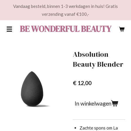
Vandaag besteld, binnen 1-3 werkdagen in huis! Gratis
Ga
verzending vanaf €100,-
direct
naar
BE WONDERFUL BEAUTY
de
hoofdinhoud
Absolution
Beauty Blender
€ 12,00
In winkelwagen
Zachte spons om La