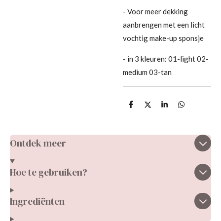
- Voor meer dekking
aanbrengen met een licht
vochtig make-up sponsje
- in 3 kleuren: 01-light 02-
medium 03-tan
D
D
S
D
e
e
h
e
l
e
a
l
e
l
r
e
n
e
n
Ontdek meer
Hoe te gebruiken?
Ingrediënten