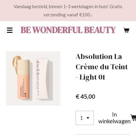
Vandaag besteld, binnen 1-3 werkdagen in huis! Gratis
Ga
verzending vanaf €100,-
direct
naar
BE WONDERFUL BEAUTY
de
hoofdinhoud
Absolution La
Crème du Teint
- Light 01
€ 45,00
In
winkelwagen