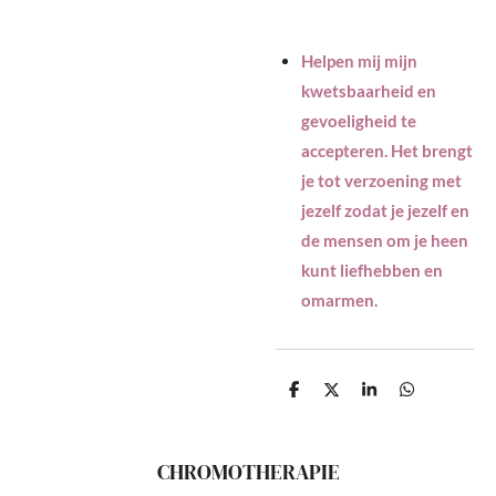
Helpen mij mijn
kwetsbaarheid en
gevoeligheid te
accepteren. Het brengt
je tot verzoening met
jezelf zodat je jezelf en
de mensen om je heen
kunt liefhebben en
omarmen.
D
D
S
D
e
e
h
e
l
e
a
l
e
l
r
e
n
e
n
CHROMOTHERAPIE