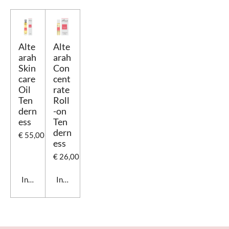
Alte
Alte
arah
arah
Skin
Con
care
cent
Oil
rate
Ten
Roll
dern
-on
ess
Ten
dern
€ 55,00
ess
€ 26,00
In winkelwagen
In winkelwagen