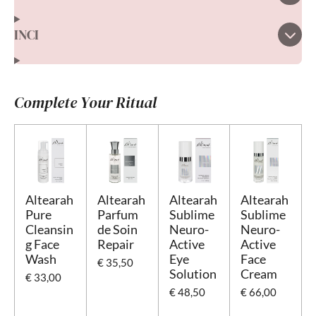
e
n
INCI
Complete Your Ritual
Altearah
Altearah
Altearah
Altearah
Pure
Parfum
Sublime
Sublime
Cleansin
de Soin
Neuro-
Neuro-
g Face
Repair
Active
Active
Wash
Eye
Face
€ 35,50
Solution
Cream
€ 33,00
€ 48,50
€ 66,00