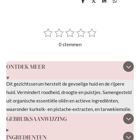
D
D
S
D
e
e
h
e
l
e
a
l
e
l
r
e
n
e
n
1
2
3
4
5
S
R
t
s
s
s
s
s
a
e
0 stemmen
m
t
t
t
t
t
t
m
i
e
e
e
e
e
e
n
ONTDEK MEER
n
r
r
r
r
r
g
r
r
r
r
:
Dit gezichtsserum herstelt de gevoelige huid en de rijpere
e
e
e
e
0
huid. Vermindert roodheid, droogte en puistjes. Samengesteld
s
n
n
n
n
uit organische essentiële oliën en actieve ingrediënten,
t
waaronder kurkeik- en pistache-extracten, en tarwekiemolie.
e
GEBRUIKSAANWIJZING
r
r
INGREDIENTEN