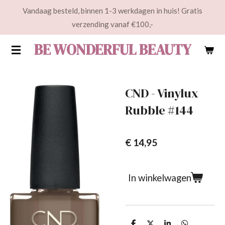
Vandaag besteld, binnen 1-3 werkdagen in huis! Gratis
Ga
verzending vanaf €100,-
direct
naar
BE WONDERFUL BEAUTY
de
hoofdinhoud
CND - Vinylux
Rubble #144
€ 14,95
In winkelwagen