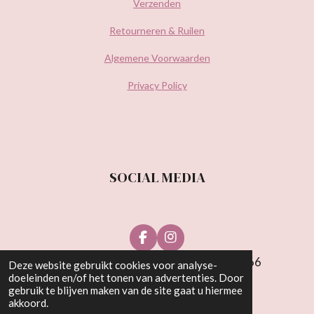
Verzenden
Retourneren & Ruilen
Algemene Voorwaarden
Privacy Policy
SOCIAL MEDIA
F
I
a
n
© Be Wonderful Beauty 2021 | KvK: 81538766
Deze website gebruikt cookies voor analyse-
c
s
doeleinden en/of het tonen van advertenties. Door
e
t
gebruik te blijven maken van de site gaat u hiermee
b
a
akkoord.
o
g