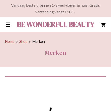
Vandaag besteld, binnen 1-3 werkdagen in huis! Gratis
Ga
verzending vanaf €100,-
direct
naar
BE WONDERFUL BEAUTY
de
hoofdinhoud
Home
»
Shop
»
Merken
Merken