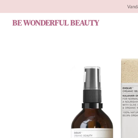
Vanda
Ga
direct
BE WONDERFUL BEAUTY
naar
de
hoofdinhoud