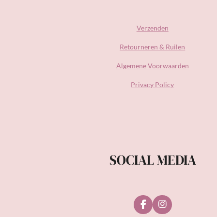
Verzenden
Retourneren & Ruilen
Algemene Voorwaarden
Privacy Policy
SOCIAL MEDIA
F
I
a
n