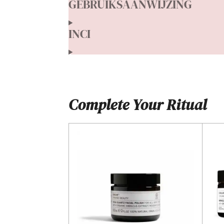
GEBRUIKSAANWIJZING
e
n
INCI
Complete Your Ritual