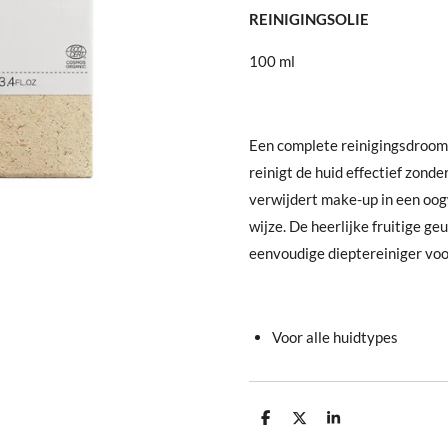
REINIGINGSOLIE
100 ml
Een complete reinigingsdroom. 
reinigt de huid effectief zonde
verwijdert make-up in een oogw
wijze. De heerlijke fruitige ge
eenvoudige dieptereiniger voor
Voor alle huidtypes
D
D
S
e
e
h