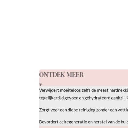
R
a
t
i
n
g
ONTDEK MEER
:
4
Verwijdert moeiteloos zelfs de meest hardnekkig
s
tegelijkertijd gevoed en gehydrateerd dankzij 
t
e
Zorgt voor een diepe reiniging zonder een vettig
r
Bevordert celregeneratie en herstel van de hui
r