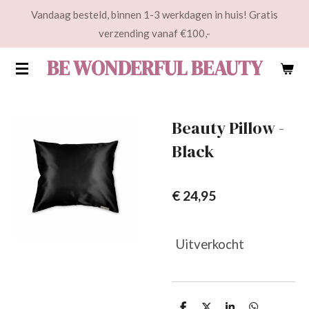
Vandaag besteld, binnen 1-3 werkdagen in huis! Gratis
Ga
verzending vanaf €100,-
direct
naar
BE WONDERFUL BEAUTY
de
hoofdinhoud
Beauty Pillow -
Black
€ 24,95
Uitverkocht