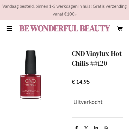
Vandaag besteld, binnen 1-3 werkdagen in huis! Gratis verzending
Ga
vanaf €100,-
direct
naar
BE WONDERFUL BEAUTY
de
hoofdinhoud
CND Vinylux Hot
Chilis ##120
€ 14,95
Uitverkocht