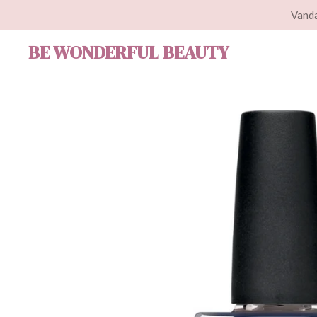
Vanda
Ga
direct
BE WONDERFUL BEAUTY
naar
de
hoofdinhoud