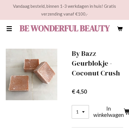
Vandaag besteld, binnen 1-3 werkdagen in huis! Gratis
Ga
verzending vanaf €100,-
direct
naar
BE WONDERFUL BEAUTY
de
hoofdinhoud
By Bazz
Geurblokje -
Coconut Crush
€ 4,50
In
winkelwagen