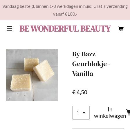
Vandaag besteld, binnen 1-3 werkdagen in huis! Gratis verzending
Ga
vanaf €100,-
direct
naar
BE WONDERFUL BEAUTY
de
hoofdinhoud
By Bazz
Geurblokje -
Vanilla
€ 4,50
In
winkelwagen