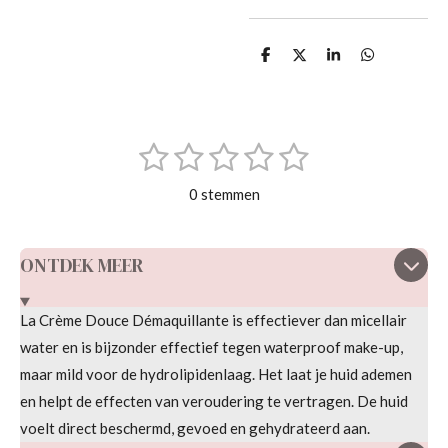
D
D
S
D
e
e
h
e
l
e
a
l
e
l
r
e
n
e
n
1
2
3
4
5
S
R
t
s
s
s
s
s
a
e
0 stemmen
m
t
t
t
t
t
t
m
i
e
e
e
e
e
e
n
ONTDEK MEER
n
r
r
r
r
r
g
r
r
r
r
:
La Crème Douce Démaquillante is effectiever dan micellair
e
e
e
e
0
water en is bijzonder effectief tegen waterproof make-up,
s
n
n
n
n
maar mild voor de hydrolipidenlaag. Het laat je huid ademen
t
en helpt de effecten van veroudering te vertragen. De huid
e
voelt direct beschermd, gevoed en gehydrateerd aan.