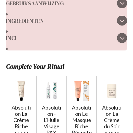
r
GEBRUIKSAANWIJZING
r
e
INGREDIENTEN
n
INCI
Complete Your Ritual
Absoluti
Absoluti
Absoluti
Absoluti
on La
on -
on Le
on La
Crème
L'Huile
Masque
Crème
Riche
Visage
Riche
du Soir
PAX
Réconfo