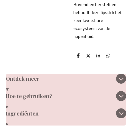
Bovendien herstelt en
behoudt deze lipstick het
zeer kwetsbare
ecosysteem van de
lippenhuid.
D
D
S
D
e
e
h
e
l
e
a
l
e
l
r
e
n
e
n
Ontdek meer
Hoe te gebruiken?
Ingrediënten