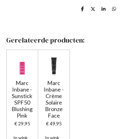
D
D
S
D
e
e
h
e
l
e
a
l
e
l
r
e
n
e
n
Gerelateerde producten:
Marc
Marc
Inbane -
Inbane -
Sunstick
Crème
SPF50
Solaire
Blushing
Bronze
Pink
Face
€ 29,95
€ 49,95
In winkelwagen
In winkelwagen