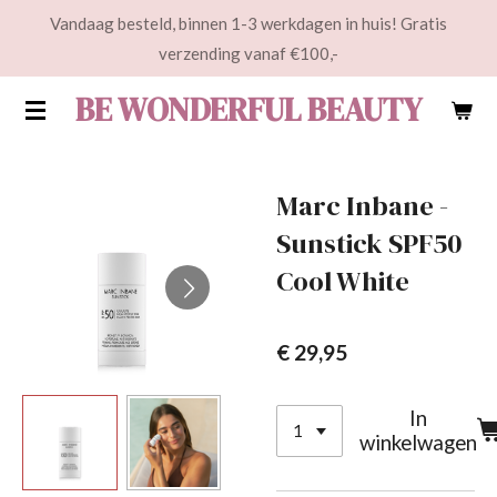
Vandaag besteld, binnen 1-3 werkdagen in huis! Gratis
Ga
verzending vanaf €100,-
direct
naar
BE WONDERFUL BEAUTY
de
hoofdinhoud
Marc Inbane -
Sunstick SPF50
Cool White
€ 29,95
In
winkelwagen