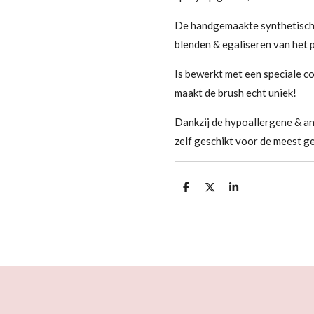
De handgemaakte synthetische
blenden & egaliseren van het 
Is bewerkt met een speciale c
maakt de brush echt uniek!
Dankzij de hypoallergene & ant
zelf geschikt voor de meest g
D
D
S
e
e
h
l
e
a
e
l
r
n
e