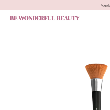
Vanda
Ga
direct
BE WONDERFUL BEAUTY
naar
de
hoofdinhoud