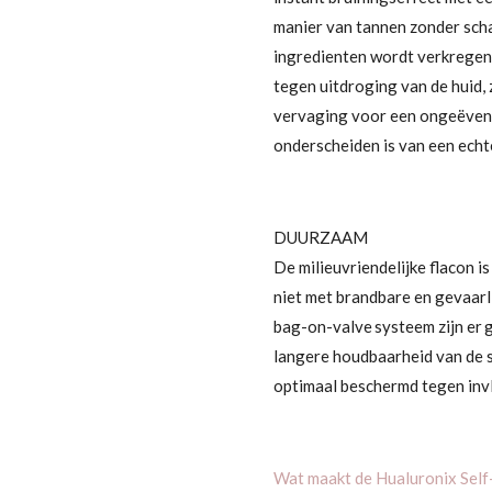
manier van tannen zonder scha
ingredienten wordt verkregen
tegen uitdroging van de huid,
vervaging voor een ongeëvenaa
onderscheiden is van een ech
DUURZAAM
De milieuvriendelijke flacon i
niet met brandbare en gevaarl
bag-on-valve systeem zijn er
langere houdbaarheid van de s
optimaal beschermd tegen inv
Wat maakt de Hualuronix Self