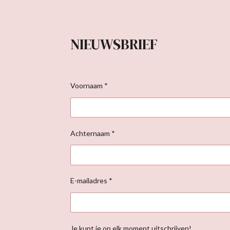
NIEUWSBRIEF
Voornaam *
Achternaam *
E-mailadres *
Je kunt je op elk moment uitschrijven!