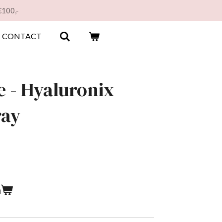
€100,-
CONTACT
 - Hyaluronix
ray
n