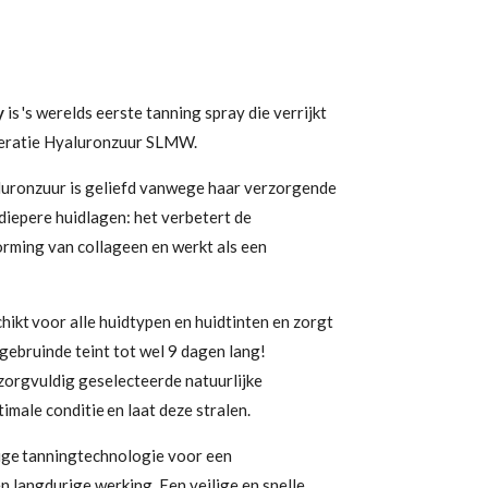
y
is 's werelds eerste tanning spray die verrijkt
neratie Hyaluronzuur SLMW.
aluronzuur is geliefd vanwege haar verzorgende
diepere huidlagen: het verbetert de
orming van collageen en werkt als een
hikt voor alle huidtypen en huidtinten en zorgt
gebruinde teint tot wel 9 dagen lang!
 zorgvuldig geselecteerde natuurlijke
timale conditie en laat deze stralen.
dige tanningtechnologie voor een
n langdurige werking. Een veilige en snelle