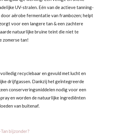
delijke UV-stralen. Eén van de actieve tanning-
 door aërobe fermentatie van frambozen; helpt
 zorgt voor een langere tan & een zachtere
rde natuurlijke bruine teint die niet te
te zomerse tan!
s volledig recyclebaar en gevuld met lucht en
ijke drijfgassen. Dankzij het geïntegreerde
 geen conserveringsmiddelen nodig voor een
pray en worden de natuurlijke ingrediënten
loeden van buitenaf.
-Tan bijzonder?