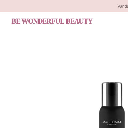
Vanda
Ga
direct
BE WONDERFUL BEAUTY
naar
de
hoofdinhoud