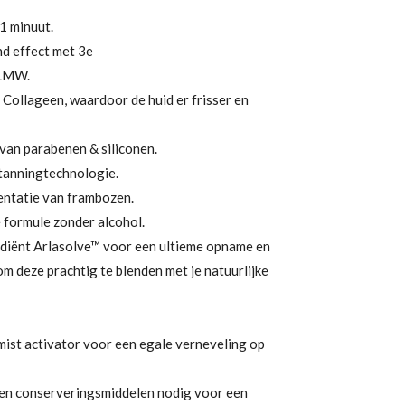
 1 minuut.
d effect met 3e
SLMW.
Collageen, waardoor de huid er frisser en
 van parabenen & siliconen.
tanningtechnologie.
entatie van frambozen.
 formule zonder alcohol.
ediënt Arlasolve™ voor een ultieme opname en
om deze prachtig te blenden met je natuurlijke
ist activator voor een egale verneveling op
en conserveringsmiddelen nodig voor een