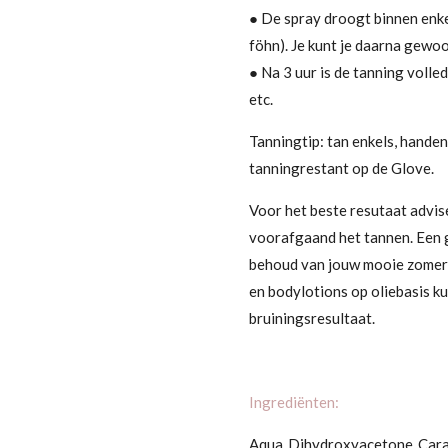
● De spray droogt binnen enke
föhn). Je kunt je daarna gewo
● Na 3 uur is de tanning volle
etc.
Tanningtip:
tan enkels, handen
tanningrestant op de Glove.
Voor het beste resutaat advise
voorafgaand het tannen. Een 
behoud van jouw mooie zomers
en bodylotions op oliebasis ku
bruiningsresultaat.
Ingrediënten:
Aqua, Dihydroxyacetone, Caram