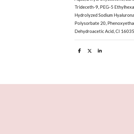
Trideceth-9, PEG-5 Ethylhexa
Hydrolyzed Sodium Hyalurona
Polysorbate 20, Phenoxyethan
Dehydroacetic Acid, CI 1603
D
D
S
e
e
h
l
e
a
e
l
r
n
e