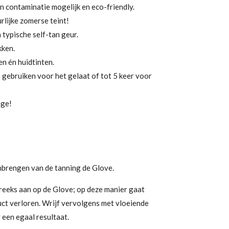
n contaminatie mogelijk en eco-friendly.
rlijke zomerse teint!
typische self-tan geur.
kken.
en én huidtinten.
e gebruiken voor het gelaat of tot 5 keer voor
age!
nbrengen van de tanning de Glove.
reeks aan op de Glove
; op deze manier gaat
uct verloren. Wrijf vervolgens met vloeiende
een egaal resultaat.