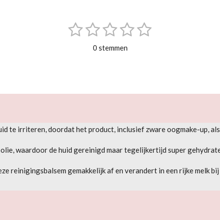
1
2
3
4
5
S
t
s
s
s
s
s
e
0 stemmen
m
t
t
t
t
t
m
e
e
e
e
e
e
n
r
r
r
r
r
r
r
r
r
e
e
e
e
id te irriteren, doordat het product, inclusief zware oogmake-up, al
n
n
n
n
olie, waardoor de huid gereinigd maar tegelijkertijd super gehydrat
eze reinigingsbalsem gemakkelijk af en verandert in een rijke melk bi