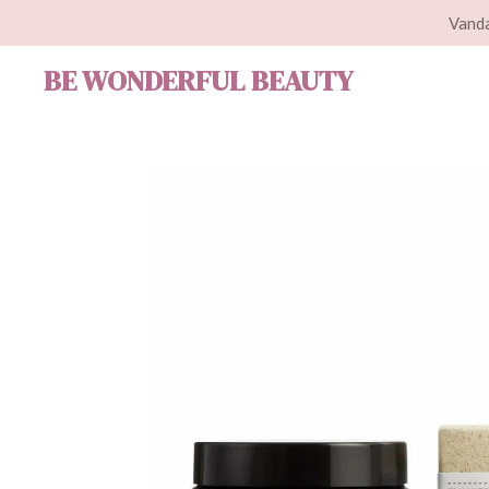
Vanda
Ga
direct
BE WONDERFUL BEAUTY
naar
de
hoofdinhoud