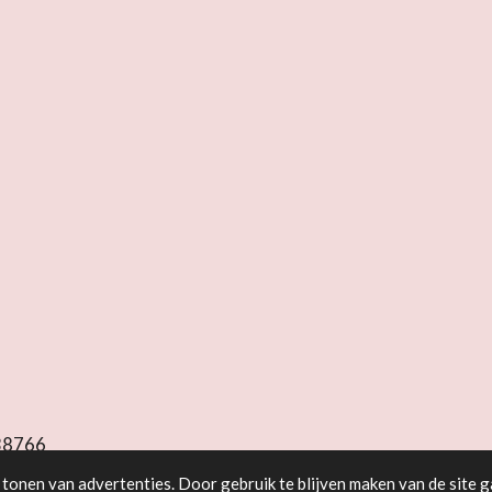
538766
tonen van advertenties. Door gebruik te blijven maken van de site g