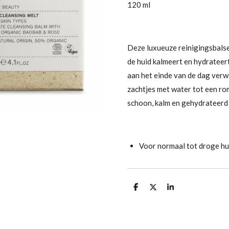
120 ml
Deze luxueuze reinigingsbals
de huid kalmeert en hydrateert,
aan het einde van de dag verw
zachtjes met water tot een rom
schoon, kalm en gehydrateerd 
Voor normaal tot droge hu
D
D
S
e
e
h
l
e
a
e
l
r
n
e