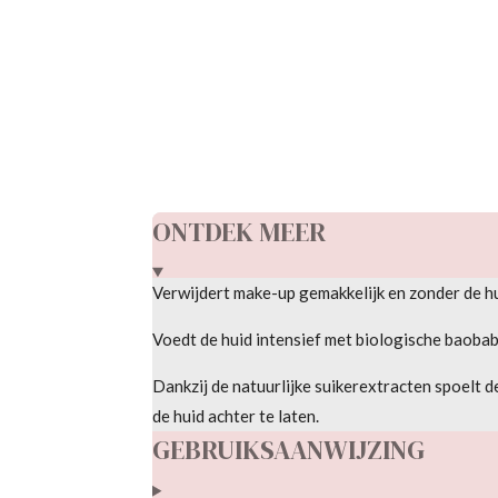
R
a
t
i
n
g
ONTDEK MEER
:
0
Verwijdert make-up gemakkelijk en zonder de hu
s
t
Voedt de huid intensief met biologische baobab
e
Dankzij de natuurlijke suikerextracten spoelt d
r
de huid achter te laten.
r
GEBRUIKSAANWIJZING
e
n