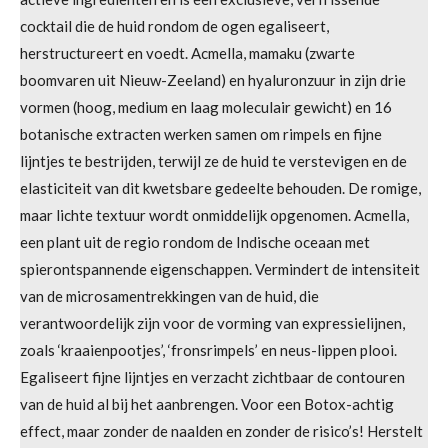
s
n
n
n
n
cocktail die de huid rondom de ogen egaliseert,
t
herstructureert en voedt. Acmella, mamaku (zwarte
e
boomvaren uit Nieuw-Zeeland) en hyaluronzuur in zijn drie
r
vormen (hoog, medium en laag moleculair gewicht) en 16
r
botanische extracten werken samen om rimpels en fijne
e
lijntjes te bestrijden, terwijl ze de huid te verstevigen en de
n
elasticiteit van dit kwetsbare gedeelte behouden. De romige,
maar lichte textuur wordt onmiddelijk opgenomen. Acmella,
een plant uit de regio rondom de Indische oceaan met
spierontspannende eigenschappen. Vermindert de intensiteit
van de microsamentrekkingen van de huid, die
verantwoordelijk zijn voor de vorming van expressielijnen,
zoals ‘kraaienpootjes’, ‘fronsrimpels’ en neus-lippen plooi.
Egaliseert fijne lijntjes en verzacht zichtbaar de contouren
van de huid al bij het aanbrengen. Voor een Botox-achtig
effect, maar zonder de naalden en zonder de risico’s! Herstelt