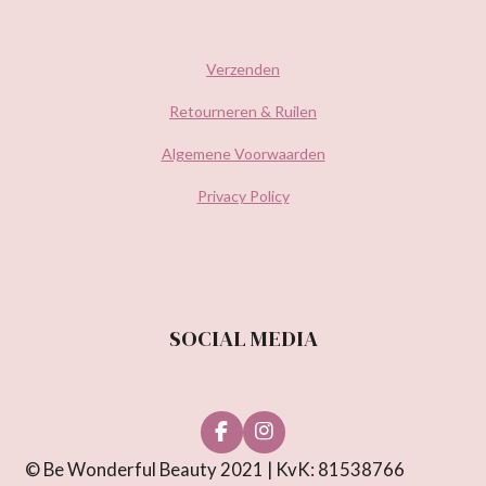
Verzenden
Retourneren & Ruilen
Algemene Voorwaarden
Privacy Policy
SOCIAL MEDIA
F
I
a
n
© Be Wonderful Beauty 2021 | KvK: 81538766
c
s