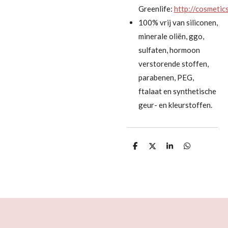
Greenlife:
http://cosmetic
100% vrij van siliconen,
minerale oliën, ggo,
sulfaten, hormoon
verstorende stoffen,
parabenen, PEG,
ftalaat en synthetische
geur- en kleurstoffen.
D
D
S
D
e
e
h
e
l
e
a
l
e
l
r
e
n
e
n