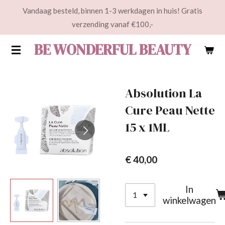
Vandaag besteld, binnen 1-3 werkdagen in huis! Gratis
Ga
verzending vanaf €100,-
direct
naar
BE WONDERFUL BEAUTY
de
hoofdinhoud
Absolution La
Cure Peau Nette
15 x 1ML
€ 40,00
In
winkelwagen